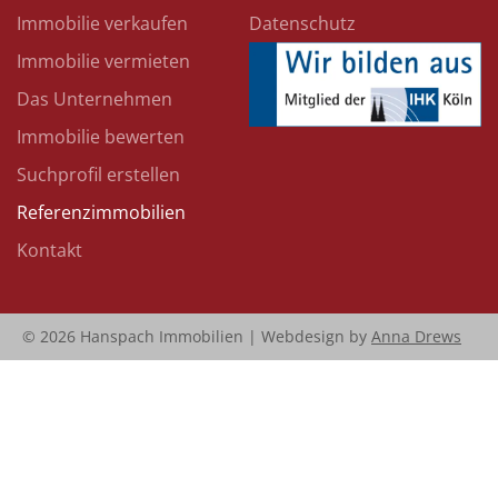
Immobilie verkaufen
Datenschutz
Immobilie vermieten
Das Unternehmen
Immobilie bewerten
Suchprofil erstellen
Referenzimmobilien
Kontakt
© 2026 Hanspach Immobilien | Webdesign by
Anna Drews