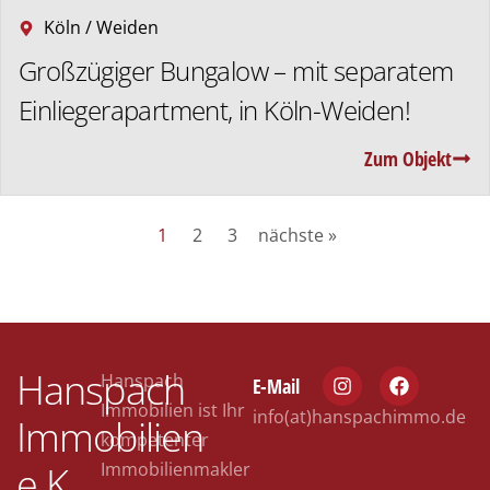
Köln / Weiden
Großzügiger Bungalow – mit separatem
Einliegerapartment, in Köln-Weiden!
Zum Objekt
1
2
3
nächste »
Hanspach
Hanspach
E-Mail
Immobilien ist Ihr
info(at)hanspachimmo.de
Immobilien
kompetenter
e.K.
Immobilienmakler