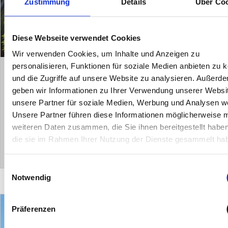
Zustimmung
Details
Über Co
Diese Webseite verwendet Cookies
Wir verwenden Cookies, um Inhalte und Anzeigen zu
personalisieren, Funktionen für soziale Medien anbieten zu 
Köln / Widdersdorf
und die Zugriffe auf unsere Website zu analysieren. Außerd
Für die ganze Familie! Großzügiger
geben wir Informationen zu Ihrer Verwendung unserer Websi
unsere Partner für soziale Medien, Werbung und Analysen we
Bungalow in exklusiver Feldrandlage in
Unsere Partner führen diese Informationen möglicherweise m
Köln-Widdersdorf
weiteren Daten zusammen, die Sie ihnen bereitgestellt habe
die sie im Rahmen Ihrer Nutzung der Dienste gesammelt ha
Zum Objekt
Einwilligungsauswahl
Notwendig
Präferenzen
Verkauft