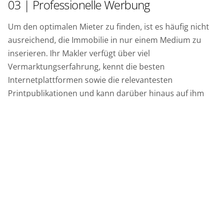
03 | Professionelle Werbung
Um den optimalen Mieter zu finden, ist es häufig nicht
ausreichend, die Immobilie in nur einem Medium zu
inserieren. Ihr Makler verfügt über viel
Vermarktungserfahrung, kennt die besten
Internetplattformen sowie die relevantesten
Printpublikationen und kann darüber hinaus auf ihm
vorliegende Mieteranfragen zurückgreifen.
04 | Bonitätsprüfung
Aus den Personen, die nach der Besichtigung
ernsthaftes Interesse an der Wohnung bekunden,
stellt der Immobilienmakler eine Vorauswahl
zusammen. Grundlage bildet nicht nur die
Mieterselbstauskunft, sondern auch die obligatorische
Bonitätsprüfung bei der Creditreform etc., damit Sie