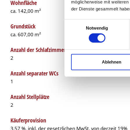
Wohnfläche
möglicherweise mit weiteren
der Dienste gesammelt habe
ca. 142,00 m²
Einwilligungsauswahl
Grundstück
Notwendig
ca. 607,00 m²
Anzahl der Schlafzimmer
2
Ablehnen
Anzahl separater WCs
1
Anzahl Stellplätze
2
Käuferprovision
3,57 %, inkl. der gesetzlichen MwSt. von derzeit 19%