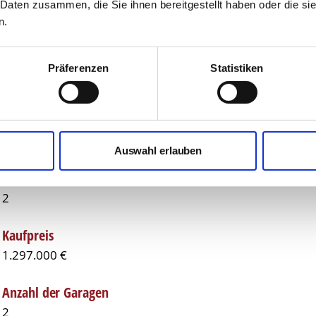
Nutzfläche
 Daten zusammen, die Sie ihnen bereitgestellt haben oder die s
n.
ca. 82,00 m²
Anzahl Zimmer
Präferenzen
Statistiken
4
Anzahl Badezimmer
2
Auswahl erlauben
Anzahl Terrassen
2
Kaufpreis
1.297.000 €
Anzahl der Garagen
2