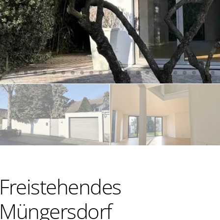
! Freistehendes
n-Müngersdorf