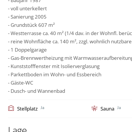
- Baujahr 1987
- voll unterkellert
- Sanierung 2005
- Grundstück 607 m²
- Westterrasse ca. 40 m² (1/4 dav. in der Wohnfl. berüc
- reine Wohnfläche ca. 140 m², zzgl. wohnlich nutzbar
- 1 Doppelgarage
- Gas-Brennwertheizung mit Warmwasseraufbereitung
- Kunststofffenster mit Isolierverglasung
- Parkettboden im Wohn- und Essbereich
- Gäste-WC
- Dusch- und Wannenbad
Ja
Ja
Stellplatz
Sauna
Lage